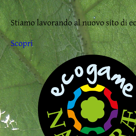
Stiamo 
lavorando 
al 
nuovo 
sito 
di 
e
Scopri