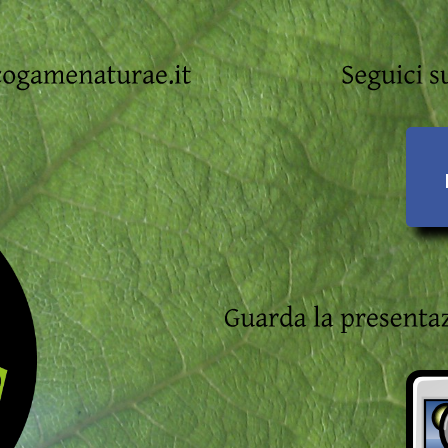
cogamenaturae.
it
Seguici 
s
Guarda 
la 
presentaz