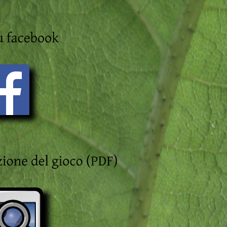
u 
facebook
ione 
del 
gioco (
PDF)